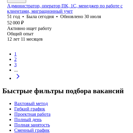
Администратор, оператор ПК, 1С, менеджер по работе с
клиентами, миграционный учет
51
год
•
Была
сегодня
•
Обновлено
30 июля
52 000
₽
Активно ищет работу
Общий опыт
12
лет
11
месяцев
1
2
3
...
Быстрые фильтры подбора вакансий
Вахтовый метод
Гибкий график
Проектная работа
Полный день
Полная занятость
Сменный график