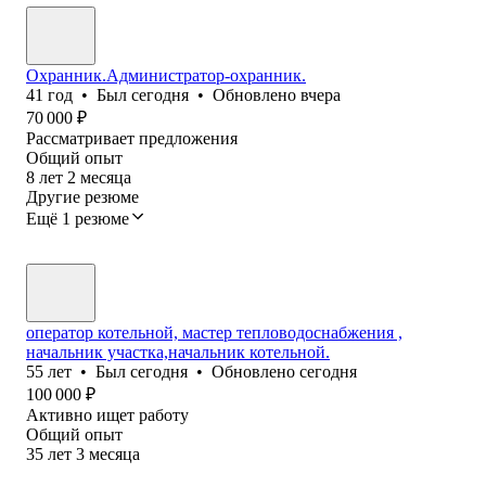
Охранник.Администратор-охранник.
41
год
•
Был
сегодня
•
Обновлено
вчера
70 000
₽
Рассматривает предложения
Общий опыт
8
лет
2
месяца
Другие резюме
Ещё 1 резюме
оператор котельной, мастер тепловодоснабжения ,
начальник участка,начальник котельной.
55
лет
•
Был
сегодня
•
Обновлено
сегодня
100 000
₽
Активно ищет работу
Общий опыт
35
лет
3
месяца