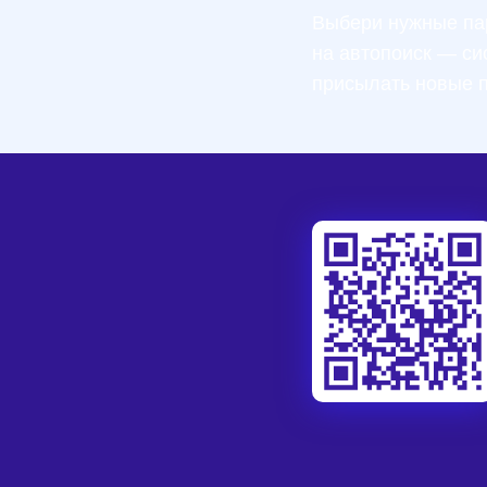
Выбери нужные па
на автопоиск — си
присылать новые 