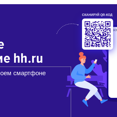
СКАНИРУЙ QR-КОД
е
е hh.ru
воем смартфоне