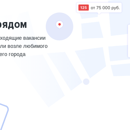
рядом
дходящие вакансии
или возле любимого
его города