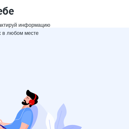
ебе
актируй информацию
х в любом месте