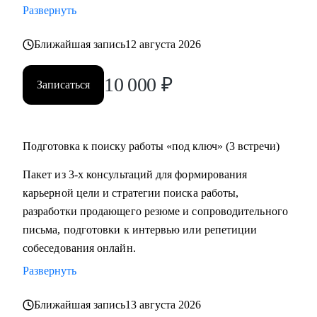
Развернуть
мотивацию и сильные компетенции.
• Подготовлю к собеседованиям, чтобы могли уверенно
Ближайшая запись
12 августа 2026
презентовать свой опыт и результаты.
• Научу проводить успешные переговоры по повышению
10 000
₽
Записаться
зарплаты как внутри компании, так и на собеседованиях.
• Покажу точки роста, формирую ИПР с учетом бизнес-
задач и личных драйверов. Даю рекомендации по
программам обучения и сопровождаю в процессе
Подготовка к поиску работы «под ключ» (3 встречи)
изменений.
Пакет из 3-х консультаций для формирования
карьерной цели и стратегии поиска работы,
Кому могу помочь:
разработки продающего резюме и сопроводительного
• ИТ-специалистам всех уровней: от линейных позиций до
письма, подготовки к интервью или репетиции
руководителей
собеседования онлайн.
(Разработчики, аналитики, биздевы, devops, проектные и
Развернуть
product менеджеры, СTO, CIO)
• Экспертам, middle и top менеджменту в области продаж,
Ближайшая запись
13 августа 2026
финансов, информационных технологий, маркетинга,