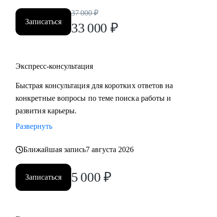
логистики, HR, юриспруденции.
37 000
₽
• Тем, кто готов выйти на новый уровень карьеры,
Записаться
33 000
₽
заинтересован в повышении и изменении траектории
карьерного развития.
• Тем, кому необходимо оценить свои сильные и слабые
Экспресс-консультация
стороны и выработать стратегию карьерного развития,
преодолеть "карьерный потолок", проработать
Быстрая консультация для коротких ответов на
"выгорание".
конкретные вопросы по теме поиска работы и
развития карьеры.
Развернуть
Ближайшая запись
7 августа 2026
5 000
₽
Записаться