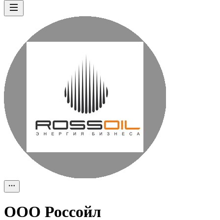
ООО
Россойл