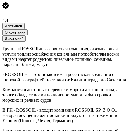
4,4
9 отзывов
О компании
Вакансии
4
Группа «ROSSOIL» - сервисная компания, оказывающая
услуги топливоснабжения конечным потребителям всеми
видами нефтепродуктов: дизельное топливо, бензины,
парафин, битум, мазут.
«ROSSOIL» — это независимая российская компания с
широкой географией поставки от Калининграда до Сахалина.
Компания имеет опыт перевозки морским транспортом, а
также обладает всеми возможностями для бункеровки
морских и речных судов.
В ГК «ROSSOIL» входит компания ROSSOIL SP. Z O.O.,
которая осуществляет поставки продуктов нефтехимии в
Европу (Польша, Чехия, Германия).
Портфель клиентов постоянно расширяется и на текущий