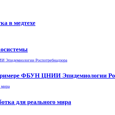
ка в медтехе
косистемы
а примере ФБУН ЦНИИ Эпидемиологии Ро
ботка для реального мира