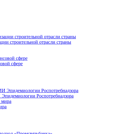
ации строительной отрасли страны
совой сфере
 Эпидемиологии Роспотребнадзора
ира