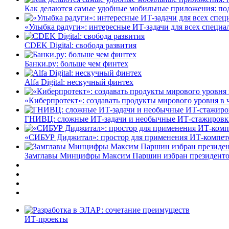
Как делаются самые удобные мобильные приложения: по
«Улыбка радуги»: интересные ИТ-задачи для всех специа
CDEK Digital: свобода развития
Банки.ру: больше чем финтех
Alfa Digital: нескучный финтех
«Киберпротект»: создавать продукты мирового уровня в
ГНИВЦ: сложные ИТ‑задачи и необычные ИТ‑стажировк
«СИБУР Диджитал»: простор для применения ИТ-компе
Замглавы Минцифры Максим Паршин избран президенто
ИТ-проекты