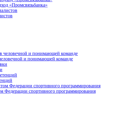
дход «Промсвязьбанка»
листов
 человечной и понимающей команде
и
тенций
м Федерации спортивного программирования