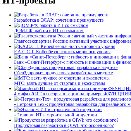
ИТ-проекты
Разработка в ЭЛАР: сочетание преимуществ
ДОМ.РФ: работа в ИТ со смыслом
Главгосэкспертиза России: активный участник цифровиз
F.A.C.C.T. Кибербезопасность мирового уровня
Банк «Санкт-Петербург»: гибкость и инновации в финан
СберЗдоровье: продуктовая разработка в медтехе
МТС: взять лучшее от стартапа и экосистемы
4 мифа об ИТ в госорганизации на примере ФБУН ЦНИИ
«Петрович-Тех»: продуктовая разработка для реального м
«Эталон»: ИТ в строительной индустрии
Продуктовая разработка в QIWI: что особенного?