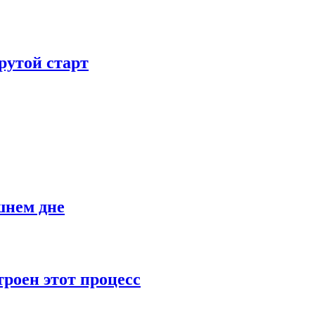
рутой старт
шнем дне
роен этот процесс