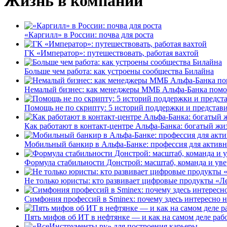
Жизнь в компании
«Каргилл» в России: почва для роста
ГК «Император»: путешествовать, работая вахтой
Больше чем работа: как устроены сообщества Билайна
Немалый бизнес: как менеджеры ММБ Альфа-Банка помо
Помощь не по скрипту: 5 историй поддержки и представ
Как работают в контакт-центре Альфа-Банка: богатый жи
Мобильный банкир в Альфа-Банке: профессия для актив
Формула стабильности Донстрой: масштаб, команда и уве
Не только юристы: кто развивает цифровые продукты «Ле
Симфония профессий в Sminex: почему здесь интересно н
Пять мифов об ИТ в нефтянке — и как на самом деле работ