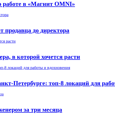
 о работе в «Магнит OMNI»
т продавца до директора
а, в которой хочется расти
нкт-Петербурге: топ-8 локаций для раб
енером за три месяца