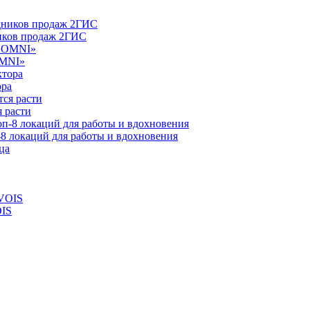
ников продаж 2ГИС
OMNI»
ора
 расти
-8 локаций для работы и вдохновения
OIS