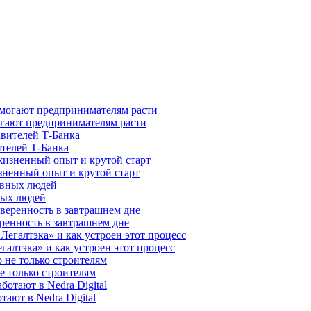
гают предпринимателям расти
ителей Т-Банка
зненный опыт и крутой старт
ных людей
ренность в завтрашнем дне
галтэка» и как устроен этот процесс
е только строителям
ают в Nedra Digital