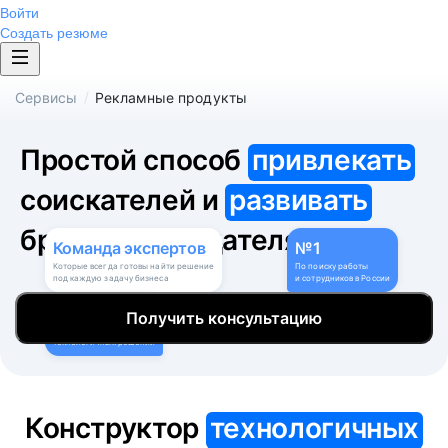
Войти
Создать резюме
/
Сервисы
Рекламные продукты
Простой способ
привлекать
соискателей и
развивать
бренд работодателя
Команда
экспертов
№1
Которые всегда готовы найти решение
По поиску работы
под каждую задачу бизнеса
и сотрудников в России
9
Получить консультацию
Собственных
технологичных решений
Конструктор
технологичных