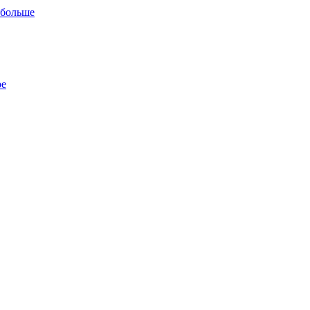
 больше
ре