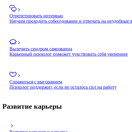
Отрепетировать интервью
Научим проходить собеседование и отвечать на неудобные
Вылечить синдром самозванца
Карьерный психолог поможет чувствовать себя увереннее
Справиться с выгоранием
Психолог поддержит, если не осталось сил на работу
Развитие карьеры
Развитие навыков и карьеры