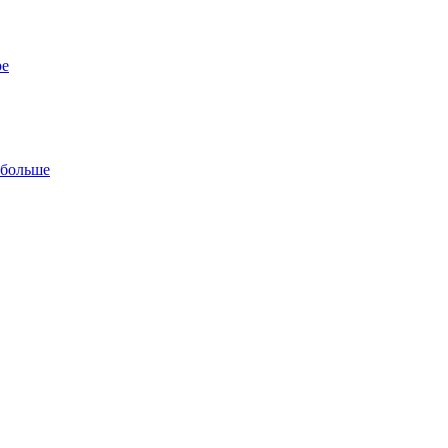
ре
 больше