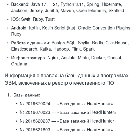
Backend:
Java 17 — 21, Python 3.11, Spring, Hibernate,
Jackson, Jersey, Junit 5, Maven, OpenTelemetry, Skaffold
IOS:
Swift, Ruby, Tuist
Android:
Kotlin, Kotlin Script (kts), Gradle Convention Plugins,
Ruby
Работа с данными:
PostgreSQL, Scylla, Redis, ClickHouse,
Elasticsearch, Kafka, Hadoop, Flink, Spark
Инфраструктура:
Nginx, Ansible, MinIo, Docker, Consul,
Grafana
Информация о правах на базы данных и программах
ЭВМ, включенных в реестр отечественного ПО
Базы данных
№ 2019670024 — «База данных HeadHunter»
№ 2019670023 — «База вакансий HeadHunter»
№ 2018620237 — «База вакансий HeadHunter»
№ 2015621803 — «База данных HeadHunter»