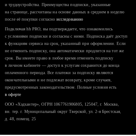
тратите много времени на поиск и вручную поднимаете
и трудоустройства. Преимущества подписки, указанные
резюме
на странице, рассчитаны на основе данных в среднем в неделю
после её покупки согласно
хотите сравнить себя с конкурентами и оценить шансы
исследованию
Подключая hh PRO, вы подтверждаете, что ознакомились
с условиями подписки и согласны с ними. Подписка даёт доступ
к функциям сервиса на срок, указанный при оформлении. Если
не отменить подписку, она автоматически продлится на тот же
срок. Вы имеете право в любое время отменить подписку
в личном кабинете — доступ к услугам сохранится до конца
оплаченного периода. Все платежи за подписку являются
окончательными и не подлежат возврату, кроме случаев,
предусмотренных законодательством. Полные условия есть
в оферте
ООО «Хэдхантер», ОГРН 1067761906805, 125047, г. Москва,
вн. тер. г. Муниципальный округ Тверской, ул. 2-я Брестская,
д. 48, помещ. 25